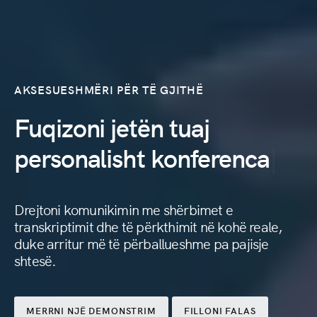
AKSESUESHMËRI PËR TË GJITHË
Fuqizoni jetën tuaj
ngjarje,
personalisht
konferenca
konferenca,
Drejtoni komunikimin me shërbimet e
predikime
transkriptimit dhe të përkthimit në kohë reale,
duke arritur më të përballueshme pa pajisje
shtesë.
MERRNI NJË DEMONSTRIM
FILLONI FALAS